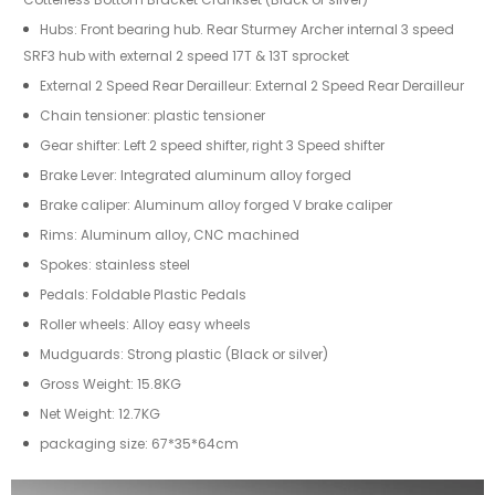
Hubs: Front bearing hub. Rear Sturmey Archer internal 3 speed
SRF3 hub with external 2 speed 17T & 13T sprocket
External 2 Speed Rear Derailleur: External 2 Speed Rear Derailleur
Chain tensioner: plastic tensioner
Gear shifter: Left 2 speed shifter, right 3 Speed shifter
Brake Lever: Integrated aluminum alloy forged
Brake caliper: Aluminum alloy forged V brake caliper
Rims: Aluminum alloy, CNC machined
Spokes: stainless steel
Pedals: Foldable Plastic Pedals
Roller wheels: Alloy easy wheels
Mudguards: Strong plastic (Black or silver)
Gross Weight: 15.8KG
Net Weight: 12.7KG
packaging size: 67*35*64cm