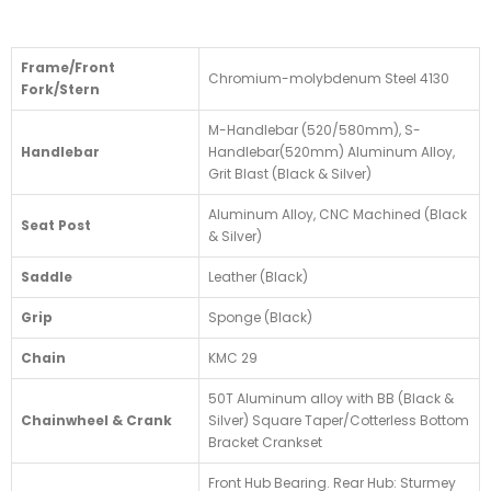
Frame/Front
Chromium-molybdenum Steel 4130
Fork/Stern
M-Handlebar (520/580mm), S-
Handlebar
Handlebar(520mm) Aluminum Alloy,
Grit Blast (Black & Silver)
Aluminum Alloy, CNC Machined (Black
Seat Post
& Silver)
Saddle
Leather (Black)
Grip
Sponge (Black)
Chain
KMC 29
50T Aluminum alloy with BB (Black &
Chainwheel & Crank
Silver) Square Taper/Cotterless Bottom
Bracket Crankset
Front Hub Bearing. Rear Hub: Sturmey