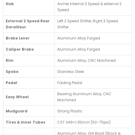
Hub
Archer Internal 3 Speed & external 2
Speed
External 2 Speed Rear
Left 2 Speed Shifter, Right 3 Speed
Derailleur
Shifter
Brake Lever
Aluminum Alloy Forged
Caliper Brake
Aluminum Alloy Forged
Rim
Aluminum Alloy, CNC Machined
Spoke
Stainless Steel
Pedal
Folding Pedal
Bearing Aluminum Alloy, CNC
Easy Wheel
Machined
Mudguard
Strong Plastic
Tires & Inner Tubes
CST 349×1.35inch (50-75psi)
Aluminum Alloy, Grit Blast (Black &