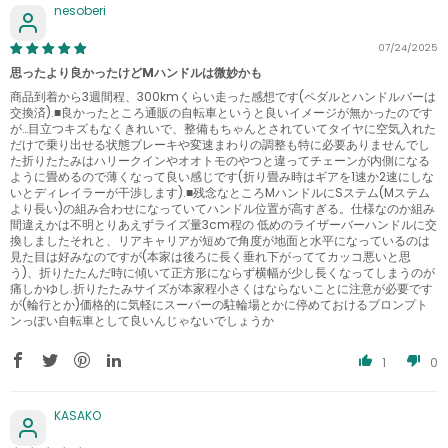
nesoberi
07/24/2025
思ったより良かったけどMハンドルは微妙かも
商品到着から3週間程、300kmくらい走った感想です(ペダルとハンドルバーは
交換済).■良かったところ通販の自転車というと良いイメージが無かったのです
が…目立つキズもなくきれいで、整備もちゃんとされていてタイヤに空気入れた
だけで乗り出せる状態ブレーキや変速まわりの調整も特に必要ありませんでし
た折りたたみはハリークインやオオトモのやつと違ってチェーンが内側になる
ように畳めるので薄くなって良い感じです(折り畳み時はギアを1速か2速にしな
いとディレイラーが干渉します).■残念なところMハンドルにSステム(Mステム
より長い)の組み合わせになっていてハンドル位置が高すぎる。仕様なのか組み
間違えかは不明とりあえずライズ量3cm程の 低めのライザーバーハンドルに交
換しましたそれと、リアキャリアが短めで角度が地面と水平になっているのは
見た目は好みなのですが(本家は後ろに長く垂れ下がっててカッコ悪いと思
う)、折りたたんだ時に傾いて正方形にならず横幅が少し長くなってしまうのが
痛しかゆし.折りたたみサイズが本家程小さくはならないことに注意が必要です
が(輪行とか)価格的に気軽にスーパーの駐輪場とかに停めておけるブロンプト
ンっぽい自転車として良いんじゃないでしょうか
1
0
KASAKO