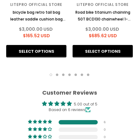
LITEPRO OFFICIAL STORE
LITEPRO OFFICIAL STORE
bicycle bag retro tail bag
Road bike titanium chainring
leather saddle cushion bag
50T BCD130 chainwheel 1-
motorcycle electric bike
12speed for trifold bike
$3,000.00 USD
$3,000.00 USD
rainproof handlebar bag for
titanium gear50T
$165.52 USD
$685.62 USD
trifold bike bag
Customer Reviews
5.00 out of 5
Based on 6 reviews
6
0
0