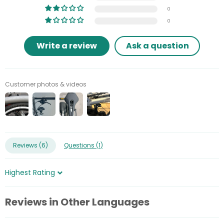
0
0
Write a review
Ask a question
Customer photos & videos
Reviews (
6
)
Questions (
1
)
Sort by
Reviews in Other Languages