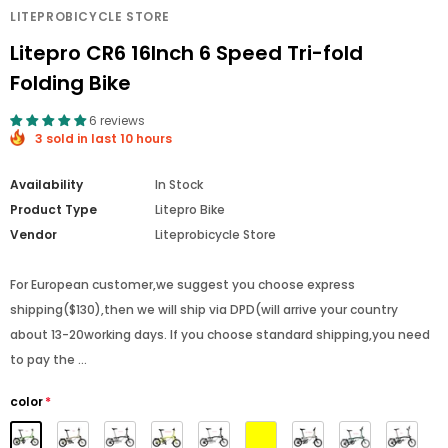
LITEPROBICYCLE STORE
Litepro CR6 16Inch 6 Speed Tri-fold
Folding Bike
6 reviews
3 sold in last 10 hours
Availability
In Stock
Product Type
Litepro Bike
Vendor
Liteprobicycle Store
For European customer,we suggest you choose express
shipping($130),then we will ship via DPD(will arrive your country
about 13-20working days. If you choose standard shipping,you need
to pay the ...
color
*