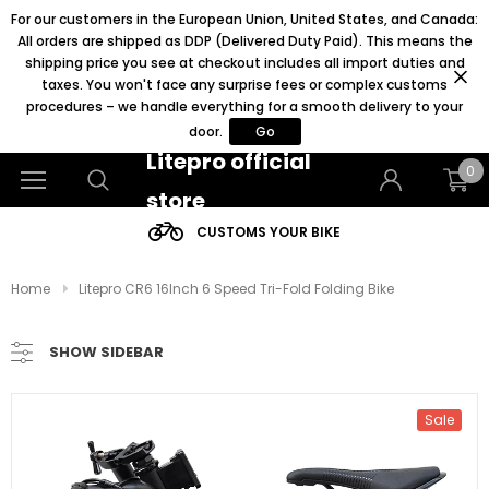
For our customers in the European Union, United States, and Canada:
All orders are shipped as DDP (Delivered Duty Paid). This means the
shipping price you see at checkout includes all import duties and
taxes. You won't face any surprise fees or complex customs
procedures – we handle everything for a smooth delivery to your
door.
Go
Litepro official
0
store
CUSTOMS YOUR BIKE
Home
Litepro CR6 16Inch 6 Speed Tri-Fold Folding Bike
SHOW SIDEBAR
Sale