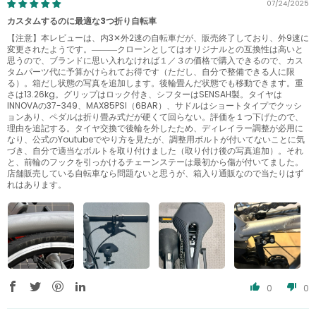
07/24/2025
カスタムするのに最適な3つ折り自転車
【注意】本レビューは、内3✕外2速の自転車だが、販売終了しており、外9速に
変更されたようです。―――クローンとしてはオリジナルとの互換性は高いと
思うので、ブランドに思い入れなければ１／３の価格で購入できるので、カス
タムパーツ代に予算かけられてお得です（ただし、自分で整備できる人に限
る）。箱だし状態の写真を追加します。後輪畳んだ状態でも移動できます。重
さは13.26kg。グリップはロック付き、シフターはSENSAH製。タイヤは
INNOVAの37-349、MAX85PSI（6BAR）、サドルはショートタイプでクッシ
ョンあり、ペダルは折り畳み式だが硬くて回らない。評価を１つ下げたので、
理由を追記する。タイヤ交換で後輪を外したため、ディレイラー調整が必用に
なり、公式のYoutubeでやり方を見たが、調整用ボルトが付いてないことに気
づき、自分で適当なボルトを取り付けました（取り付け後の写真追加）。それ
と、前輪のフックを引っかけるチェーンステーは最初から傷が付いてました。
店舗販売している自転車なら問題ないと思うが、箱入り通販なので当たりはず
れはあります。
0
0