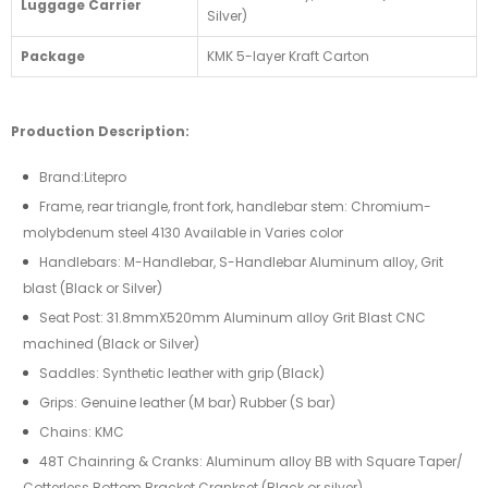
Luggage Carrier
Silver)
Package
KMK 5-layer Kraft Carton
Production Description:
Brand:Litepro
Frame, rear triangle, front fork, handlebar stem: Chromium-
molybdenum steel 4130 Available in Varies color
Handlebars: M-Handlebar, S-Handlebar Aluminum alloy, Grit
blast (Black or Silver)
Seat Post: 31.8mmX520mm Aluminum alloy Grit Blast CNC
machined (Black or Silver)
Saddles: Synthetic leather with grip (Black)
Grips: Genuine leather (M bar) Rubber (S bar)
Chains: KMC
48T Chainring & Cranks: Aluminum alloy BB with Square Taper/
Cotterless Bottom Bracket Crankset (Black or silver)